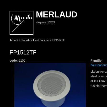
MERLAUD
depuis 1923
Vous êtes ici
Accueil
»
Produits
»
Haut-Parleurs
» FP1512TF
FP1512TF
code:
3109
Famille:
haut-parleu
plafonnier a
idéal pour 
et les lieu
fusible the