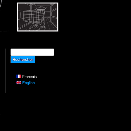
Formulaire de recherche
Rechercher
Français
English