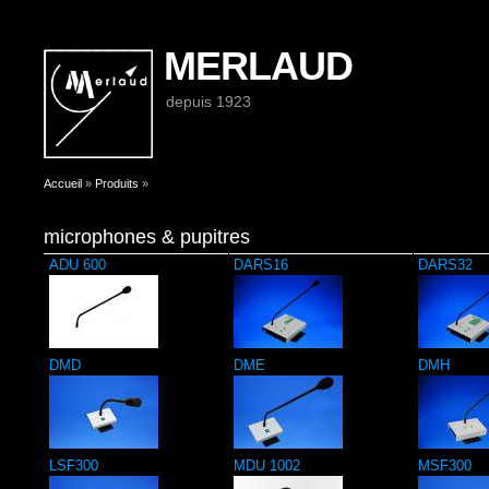
MERLAUD
depuis 1923
Vous êtes ici
Accueil
»
Produits
»
microphones & pupitres
ADU 600
DARS16
DARS32
DMD
DME
DMH
LSF300
MDU 1002
MSF300