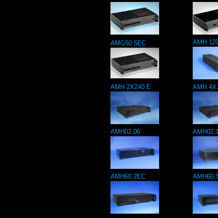
AMH 12
AMG50 5EC
AMH 2X240 E
AMH 4X
AMH02.00
AMH02.
AMH60.2EC
AMH60.