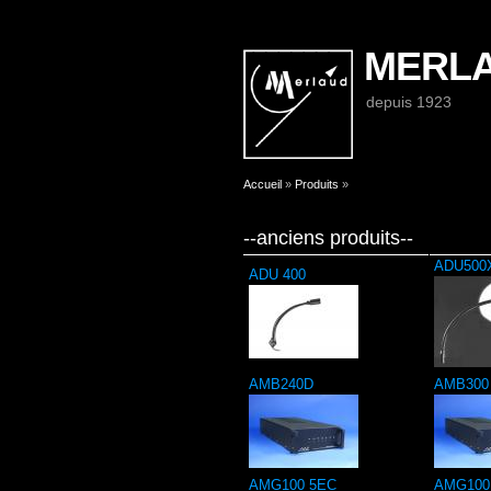
MERL
depuis 1923
Vous êtes ici
Accueil
»
Produits
»
--anciens produits--
ADU500
ADU 400
AMB240D
AMB300
AMG100 5EC
AMG100