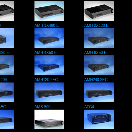
0
AMH 1X480 E
AMH 2X120 E
120 E
AMH 4X50 E
AMH 8X50 E
120R
AMH120.2EC
AMH240.2EC
5EC
AMS 500
ATG4