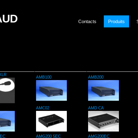
AUD
Contacts
Produits
XLR
AMB100
AMB200
AMC02
AMD CA
EC
AMG200 5EC
AMG200EC