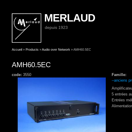
MERLAUD
depuis 1923
Vous êtes ici
Accueil
»
Products
»
Audio over Network
» AMH60.5EC
AMH60.5EC
code:
3550
Famille:
--anciens pr
Amplificate
5 entrées a
Entrées mél
Alimentatio