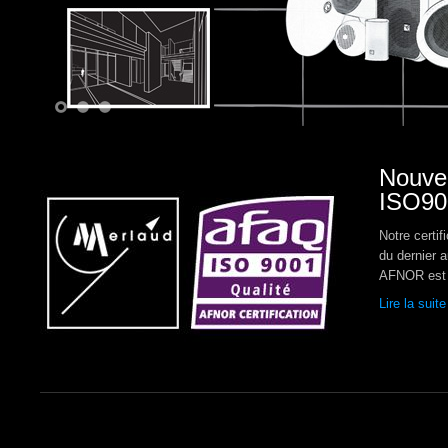
1
2
3
Nouvea
ISO90
Notre certif
du dernier 
AFNOR est 
Lire la suite