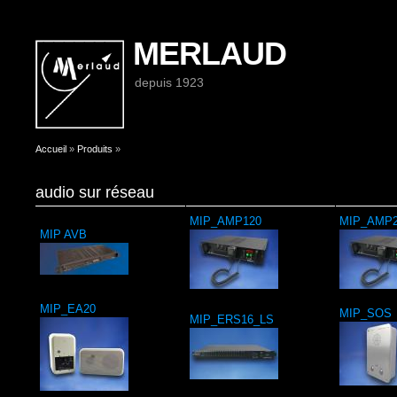
MERLAUD
depuis 1923
Vous êtes ici
Accueil
»
Produits
»
audio sur réseau
MIP_AMP120
MIP_AMP2
MIP AVB
MIP_EA20
MIP_SOS
MIP_ERS16_LS